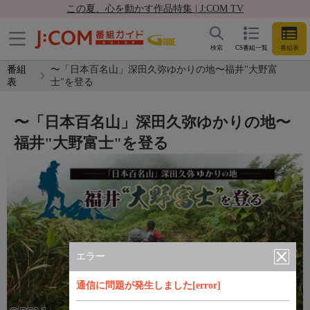
この夏、心を動かす作品特集 | J:COM TV
検索
CS番組一覧
番組表
番組
〜「日本百名山」深田久弥ゆかりの地〜福井"大野富
表
士"を登る
〜「日本百名山」深田久弥ゆかりの地〜
福井"大野富士"を登る
エラー
通信に問題が発生しました[error]