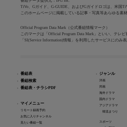
番組データ提供元：IPG Inc.
TiVo、Gガイド、G-GUIDE、およびGガイドロゴは、米国T
このホームページに掲載している記事・写真等あらゆる素
Official Program Data Mark（公式番組情報マーク）
このマークは「Official Program Data Mark」といい
「SI(Service Information)情報」を利用したサービ
番組表
ジャンル
番組検索
洋画
邦画
番組表・チラシPDF
海外ドラマ
国内ドラマ
マイメニュー
アジアドラマ
リモート録画予約
韓流まつり
お気に入りチャンネル
スポーツ
見たい番組一覧