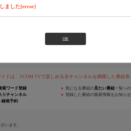
した[error]
OK
組ガイドは、J:COM TVで楽しめる全チャンネルを網羅した番組
検索ワード登録
気になる番組の
見たい番組
一覧への
入りチャンネル
登録した番組の最新情報をお知らせ
ト録画予約
ございます。