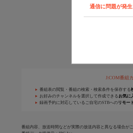
通信に問題が発生しま
J:COM番
番組表の閲覧・番組の検索・検索条件を保存する
お好みのチャンネルを選択して作成できる
お気に
録画予約に対応しているご自宅のSTBへの
リモー
番組内容、放送時間などが実際の放送内容と異なる場合が