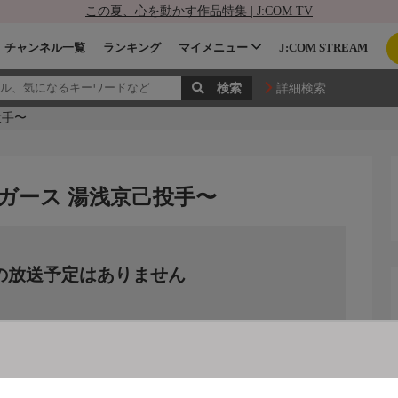
この夏、心を動かす作品特集 | J:COM TV
チャンネル一覧
ランキング
マイメニュー
J:COM STREAM
詳細検索
投手〜
ガース 湯浅京己投手〜
の放送予定はありません