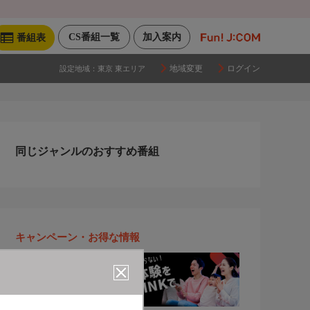
CS番組一覧
加入案内
番組表
地域変更
ログイン
設定地域：
東京 東エリア
同じジャンルのおすすめ番組
キャンペーン・お得な情報