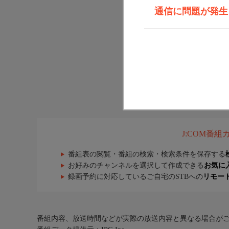
通信に問題が発生しま
J:COM番
番組表の閲覧・番組の検索・検索条件を保存する
お好みのチャンネルを選択して作成できる
お気に
録画予約に対応しているご自宅のSTBへの
リモー
番組内容、放送時間などが実際の放送内容と異なる場合が