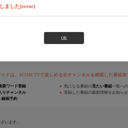
した[error]
OK
組ガイドは、J:COM TVで楽しめる全チャンネルを網羅した番組
検索ワード登録
気になる番組の
見たい番組
一覧への
入りチャンネル
登録した番組の最新情報をお知らせ
ト録画予約
ございます。