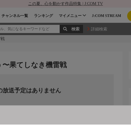
この夏、心を動かす作品特集 | J:COM TV
チャンネル一覧
ランキング
マイメニュー
J:COM STREAM
詳細検索
雷戦
う〜果てしなき機雷戦
の放送予定はありません