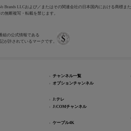
iVo Brands LLCおよび／またはその関連会社の日本国内における商標
材の無断複写・転載を禁じます。
、テレビ番組の公式情報である
スにのみ表記が許されているマークです。
チャンネル一覧
オプションチャンネル
J:テレ
J:COMチャンネル
ケーブル4K