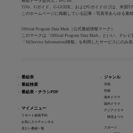
番組データ提供元：IPG Inc.
TiVo、Gガイド、G-GUIDE、およびGガイドロゴは、米国T
このホームページに掲載している記事・写真等あらゆる素
Official Program Data Mark（公式番組情報マーク）
このマークは「Official Program Data Mark」といい
「SI(Service Information)情報」を利用したサービ
番組表
ジャンル
番組検索
洋画
邦画
番組表・チラシPDF
海外ドラマ
国内ドラマ
マイメニュー
アジアドラマ
リモート録画予約
韓流まつり
お気に入りチャンネル
スポーツ
見たい番組一覧