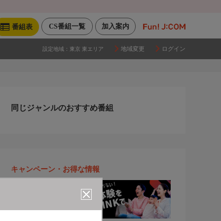
CS番組一覧
加入案内
番組表
地域変更
ログイン
設定地域：
東京 東エリア
同じジャンルのおすすめ番組
キャンペーン・お得な情報