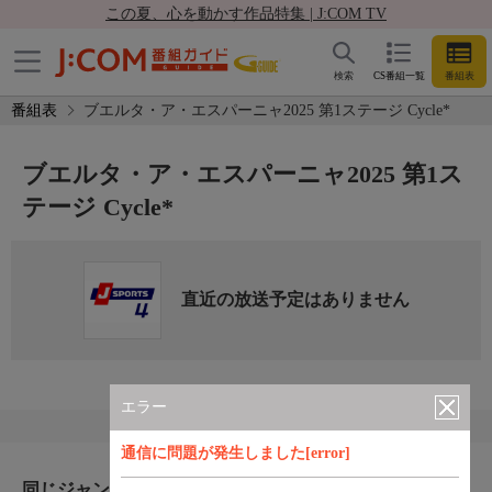
この夏、心を動かす作品特集 | J:COM TV
検索
CS番組一覧
番組表
番組表
ブエルタ・ア・エスパーニャ2025 第1ステージ Cycle*
ブエルタ・ア・エスパーニャ2025 第1ス
テージ Cycle*
直近の放送予定はありません
エラー
通信に問題が発生しました[error]
同じジャンルのおすすめ番組