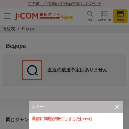
この夏、心を動かす作品特集 | J:COM TV
検索
CS番組一覧
番組表
Begopa
番組表
Begopa
直近の放送予定はありません
エラー
通信に問題が発生しました[error]
同じジャンルのおすすめ番組