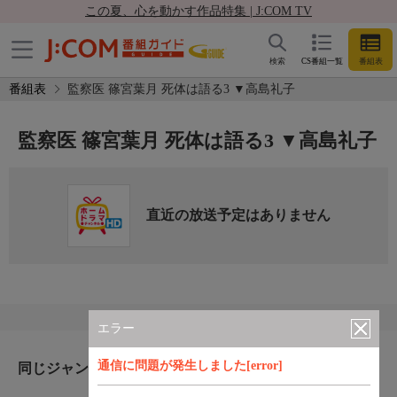
この夏、心を動かす作品特集 | J:COM TV
検索
CS番組一覧
番組表
番組表
監察医 篠宮葉月 死体は語る3 ▼高島礼子
監察医 篠宮葉月 死体は語る3 ▼高島礼子
直近の放送予定はありません
エラー
通信に問題が発生しました[error]
同じジャンルのおすすめ番組