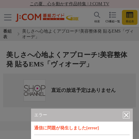
この夏、心を動かす作品特集 | J:COM TV
検索
CS番組一覧
番組表
番組
美しさへ心地よくアプローチ!美容整体発 貼るEMS「ヴィ
表
オーデ」
美しさへ心地よくアプローチ!美容整体
発 貼るEMS「ヴィオーデ」
直近の放送予定はありません
エラー
通信に問題が発生しました[error]