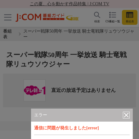
この夏、心を動かす作品特集 | J:COM TV
検索
CS番組一覧
番組表
番組
スーパー戦隊50周年 一挙放送 騎士竜戦隊リュウソウジャ
表
ー
スーパー戦隊50周年 一挙放送 騎士竜戦
隊リュウソウジャー
直近の放送予定はありません
エラー
通信に問題が発生しました[error]