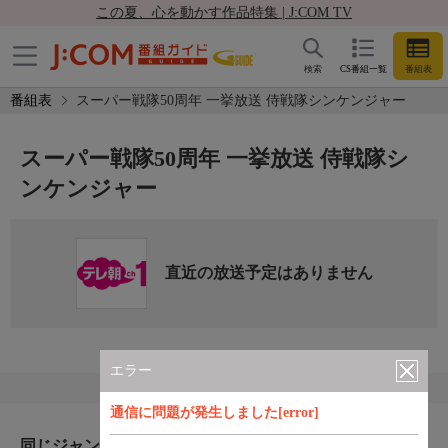
この夏、心を動かす作品特集 | J:COM TV
検索
CS番組一覧
番組表
番組表
スーパー戦隊50周年 一挙放送 侍戦隊シンケンジャー
スーパー戦隊50周年 一挙放送 侍戦隊シ
ンケンジャー
直近の放送予定はありません
エラー
通信に問題が発生しました[error]
同じジャンルのおすすめ番組