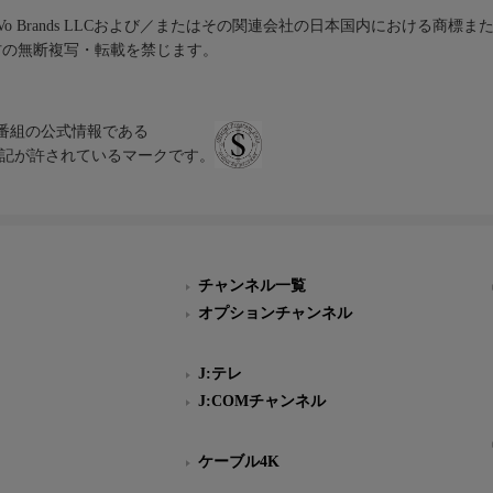
iVo Brands LLCおよび／またはその関連会社の日本国内における商標
材の無断複写・転載を禁じます。
、テレビ番組の公式情報である
スにのみ表記が許されているマークです。
チャンネル一覧
オプションチャンネル
J:テレ
J:COMチャンネル
ケーブル4K