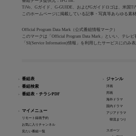
番組データ提供元：IPG Inc.
TiVo、Gガイド、G-GUIDE、およびGガイドロゴは、米国T
このホームページに掲載している記事・写真等あらゆる素
Official Program Data Mark（公式番組情報マーク）
このマークは「Official Program Data Mark」といい
「SI(Service Information)情報」を利用したサービ
番組表
ジャンル
番組検索
洋画
邦画
番組表・チラシPDF
海外ドラマ
国内ドラマ
マイメニュー
アジアドラマ
リモート録画予約
韓流まつり
お気に入りチャンネル
スポーツ
見たい番組一覧