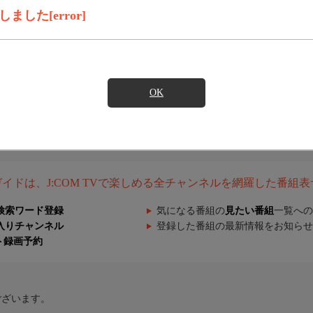
した[error]
OK
組ガイドは、J:COM TVで楽しめる全チャンネルを網羅した番組
検索ワード登録
気になる番組の
見たい番組
一覧への
入りチャンネル
登録した番組の最新情報をお知らせ
ト録画予約
ございます。