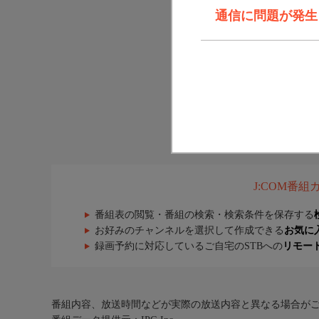
通信に問題が発生しま
J:COM番
番組表の閲覧・番組の検索・検索条件を保存する
お好みのチャンネルを選択して作成できる
お気に
録画予約に対応しているご自宅のSTBへの
リモー
番組内容、放送時間などが実際の放送内容と異なる場合が