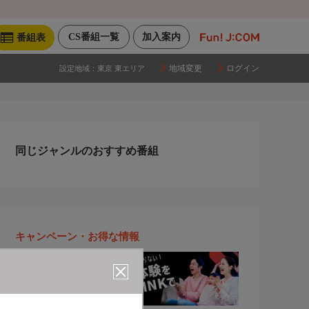
CS番組一覧
加入案内
番組表
地域変更
ログイン
設定地域：
東京 東エリア
同じジャンルのおすすめ番組
キャンペーン・お得な情報