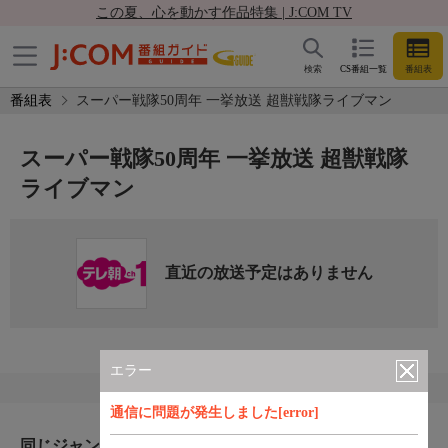
この夏、心を動かす作品特集 | J:COM TV
検索
CS番組一覧
番組表
番組表
スーパー戦隊50周年 一挙放送 超獣戦隊ライブマン
スーパー戦隊50周年 一挙放送 超獣戦隊
ライブマン
直近の放送予定はありません
エラー
通信に問題が発生しました[error]
同じジャンルのおすすめ番組