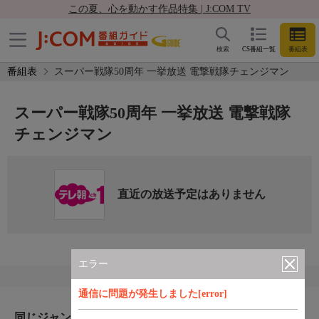
この夏、心を動かす作品特集 | J:COM TV
検索
CS番組一覧
番組表
番組表
スーパー戦隊50周年 一挙放送 電撃戦隊チェンジマン
スーパー戦隊50周年 一挙放送 電撃戦隊
チェンジマン
直近の放送予定はありません
エラー
通信に問題が発生しました[error]
同じジャンルのおすすめ番組