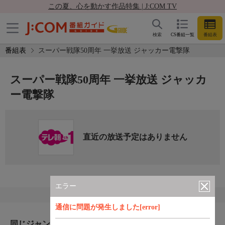
この夏、心を動かす作品特集 | J:COM TV
検索
CS番組一覧
番組表
番組表
スーパー戦隊50周年 一挙放送 ジャッカー電撃隊
スーパー戦隊50周年 一挙放送 ジャッカ
ー電撃隊
直近の放送予定はありません
エラー
通信に問題が発生しました[error]
同じジャンルのおすすめ番組