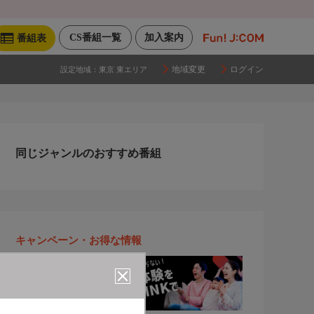
CS番組一覧
加入案内
番組表
地域変更
ログイン
設定地域：
東京 東エリア
同じジャンルのおすすめ番組
キャンペーン・お得な情報