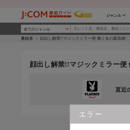
ジャンル
番組表
顔出し解禁!!マジックミラー便 働く女の最高峰!
顔出し解禁!!マジックミラー便
直近
エラー