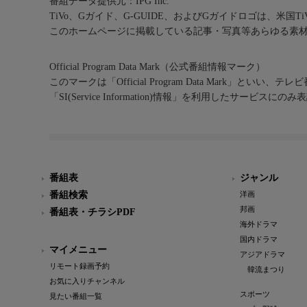
番組データ提供元：IPG Inc.
TiVo、Gガイド、G-GUIDE、およびGガイドロゴは、米国T
このホームページに掲載している記事・写真等あらゆる素
Official Program Data Mark（公式番組情報マーク）
このマークは「Official Program Data Mark」といい
「SI(Service Information)情報」を利用したサービ
番組表
ジャンル
番組検索
洋画
邦画
番組表・チラシPDF
海外ドラマ
国内ドラマ
マイメニュー
アジアドラマ
リモート録画予約
韓流まつり
お気に入りチャンネル
スポーツ
見たい番組一覧