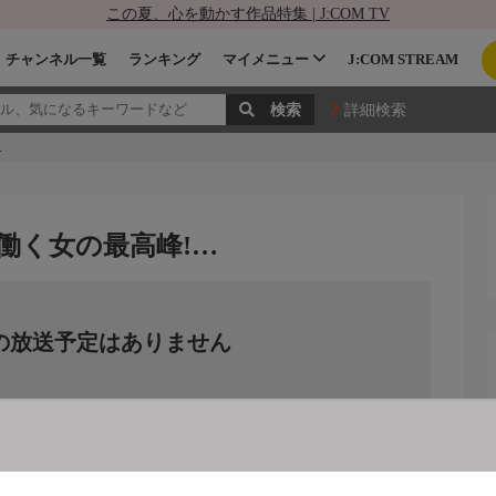
この夏、心を動かす作品特集 | J:COM TV
チャンネル一覧
ランキング
マイメニュー
J:COM STREAM
詳細検索
…
 働く女の最高峰!…
の放送予定はありません