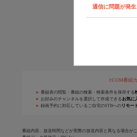
通信に問題が発生しま
J:COM番
番組表の閲覧・番組の検索・検索条件を保存する
お好みのチャンネルを選択して作成できる
お気に
録画予約に対応しているご自宅のSTBへの
リモー
番組内容、放送時間などが実際の放送内容と異なる場合が