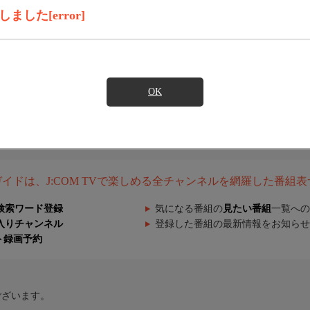
した[error]
OK
組ガイドは、J:COM TVで楽しめる全チャンネルを網羅した番組
検索ワード登録
気になる番組の
見たい番組
一覧への
入りチャンネル
登録した番組の最新情報をお知らせ
ト録画予約
ございます。