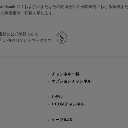
iVo Brands LLCおよび／またはその関連会社の日本国内における商標
材の無断複写・転載を禁じます。
、テレビ番組の公式情報である
スにのみ表記が許されているマークです。
チャンネル一覧
オプションチャンネル
J:テレ
J:COMチャンネル
ケーブル4K