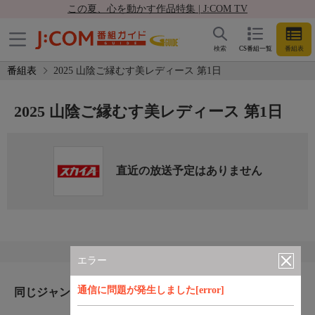
この夏、心を動かす作品特集 | J:COM TV
検索
CS番組一覧
番組表
番組表
2025 山陰ご縁むす美レディース 第1日
2025 山陰ご縁むす美レディース 第1日
直近の放送予定はありません
エラー
通信に問題が発生しました[error]
同じジャンルのおすすめ番組