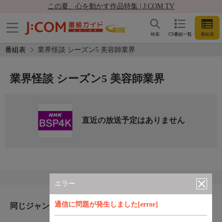
この夏、心を動かす作品特集 | J:COM TV
検索
CS番組一覧
番組表
番組表
業界怪談 シーズン5 美容師業界
業界怪談 シーズン5 美容師業界
直近の放送予定はありません
エラー
通信に問題が発生しました[error]
同じジャンルのおすすめ番組