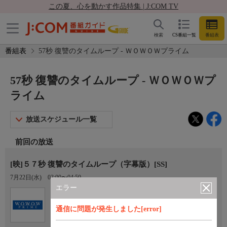
この夏、心を動かす作品特集 | J:COM TV
検索
CS番組一覧
番組表
番組表
57秒 復讐のタイムループ - ＷＯＷＯＷプライム
57秒 復讐のタイムループ - ＷＯＷＯＷプ
ライム
放送スケジュール一覧
前回の放送
[映]５７秒 復讐のタイムループ（字幕版）[SS]
7月22日(水)
03:00〜04:50
エラー
Ch.191
オプション
ＷＯＷＯＷプライム
通信に問題が発生しました[error]