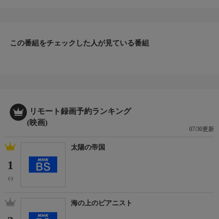
出演／関連情報
(2023年 アメリカ)
【原題】57 Seconds
この番組をチェックした人が見ている番組
【監督】ラスティ・カンデッフ
【脚本】メイコン・ブレア、ラスティ・カンデッフ
【出演】ジョシュ・ハッチャーソン、モーガン・フリーマン、グ
レッグ・ジャーマン、ラヴィー・シモーン、ベヴィン・ブルー、
サミ・ロティビ
リモート録画予約ランキング
(映画)
07/30更新
太陽の帝国
1
(-)
海の上のピアニスト