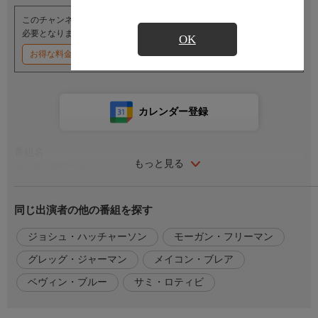
このチャンネルのご視聴には、オプションチャンネル(有料)のご契約が
必要となります。
OK
お得な料金割引キャンペーン実施中
カレンダー登録
番組名
もっと見る
５７秒 復讐のタイムループ（字幕版）
番組内容
同じ出演者の他の番組を探す
技術系ブロガーのフランクリンは、天才技術者バーレルに取材を
申し込もうと彼の新製品発表会に潜り込む。そこで彼は、思わぬ
ジョシュ・ハッチャーソン
モーガン・フリーマン
偶然からバーレルの暗殺を阻止し、その時バーレルが落とした奇
グレッグ・ジャーマン
メイコン・ブレア
妙な指輪を手にする。なんとその指輪は、ボタンを押せば時を５
７秒巻き戻せるのだ。指輪を私欲のために使うフランクリンだ
ベヴィン・ブルー
サミ・ロティビ
が、やがて彼は、妹の死の原因となった薬害を隠蔽する巨大製薬
会社のオーナー、ソレンソンへの復讐を思い立ち……。