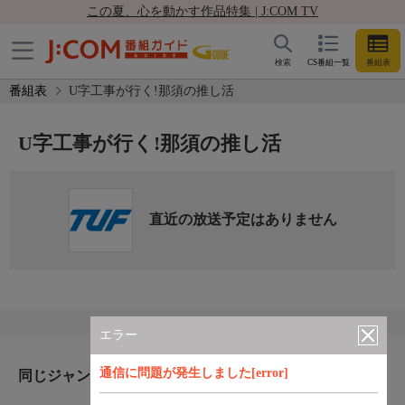
この夏、心を動かす作品特集 | J:COM TV
検索
CS番組一覧
番組表
番組表
U字工事が行く!那須の推し活
U字工事が行く!那須の推し活
直近の放送予定はありません
エラー
通信に問題が発生しました[error]
同じジャンルのおすすめ番組