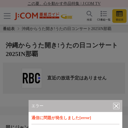
この夏、心を動かす作品特集 | J:COM TV
検索
CS番組一覧
番組表
番組表
沖縄からうた開き!うたの日コンサート2025IN那覇
沖縄からうた開き!うたの日コンサート
2025IN那覇
直近の放送予定はありません
エラー
通信に問題が発生しました[error]
同じジャンルのおすすめ番組