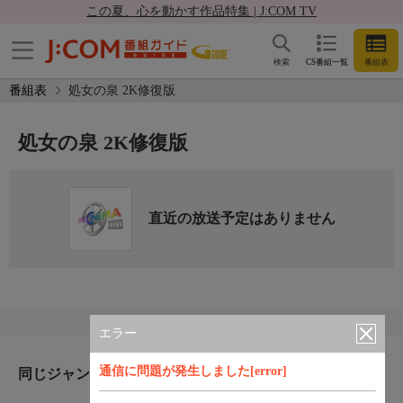
この夏、心を動かす作品特集 | J:COM TV
検索
CS番組一覧
番組表
番組表
処女の泉 2K修復版
処女の泉 2K修復版
直近の放送予定はありません
エラー
通信に問題が発生しました[error]
同じジャンルのおすすめ番組