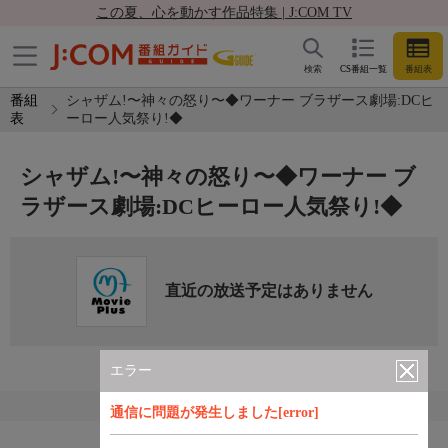
この夏、心を動かす作品特集 | J:COM TV
検索
CS番組一覧
番組表
番組
シャザム!〜神々の怒り〜◆ワーナー ブラザース劇場:DCヒ
表
ーロー人気祭り!◆
シャザム!〜神々の怒り〜◆ワーナー ブ
ラザース劇場:DCヒーロー人気祭り!◆
直近の放送予定はありません
エラー
通信に問題が発生しました[error]