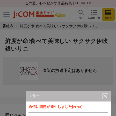
この夏、心を動かす作品特集 | J:COM TV
検索
CS番組一覧
番組表
番組表
鮮度が命!食べて美味しい サクサク伊吹銀いりこ
鮮度が命!食べて美味しい サクサク伊吹
銀いりこ
直近の放送予定はありません
エラー
通信に問題が発生しました[error]
同じジャンルのおすすめ番組