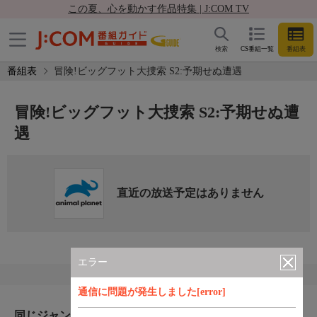
この夏、心を動かす作品特集 | J:COM TV
検索
CS番組一覧
番組表
番組表
冒険!ビッグフット大捜索 S2:予期せぬ遭遇
冒険!ビッグフット大捜索 S2:予期せぬ遭
遇
直近の放送予定はありません
エラー
通信に問題が発生しました[error]
同じジャンルのおすすめ番組