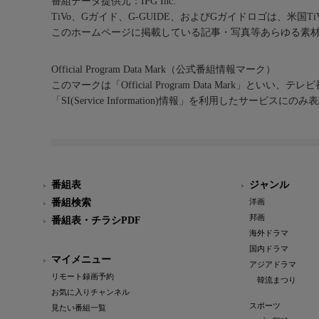
番組データ提供元：IPG Inc.
TiVo、Gガイド、G-GUIDE、およびGガイドロゴは、米国T
このホームページに掲載している記事・写真等あらゆる素
Official Program Data Mark（公式番組情報マーク）
このマークは「Official Program Data Mark」といい
「SI(Service Information)情報」を利用したサービ
番組表
ジャンル
番組検索
洋画
邦画
番組表・チラシPDF
海外ドラマ
国内ドラマ
マイメニュー
アジアドラマ
リモート録画予約
韓流まつり
お気に入りチャンネル
スポーツ
見たい番組一覧