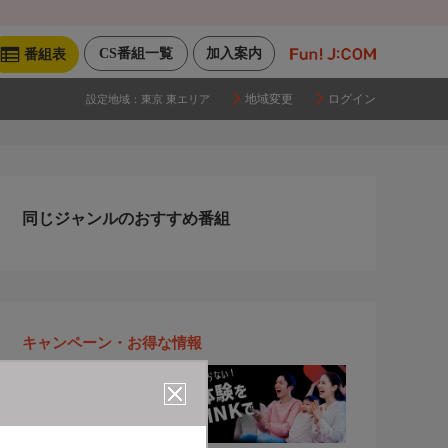
CS番組一覧
加入案内
番組表
地域変更
ログイン
設定地域：
東京 東エリア
同じジャンルのおすすめ番組
キャンペーン・お得な情報