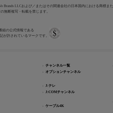
iVo Brands LLCおよび／またはその関連会社の日本国内における商標
材の無断複写・転載を禁じます。
、テレビ番組の公式情報である
スにのみ表記が許されているマークです。
チャンネル一覧
オプションチャンネル
J:テレ
J:COMチャンネル
ケーブル4K