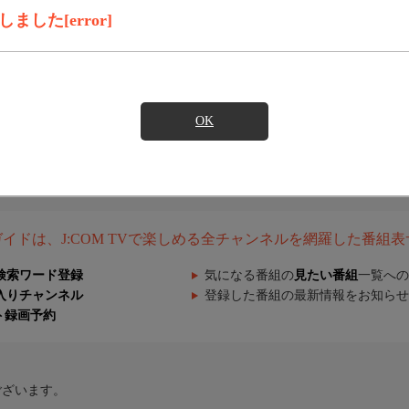
した[error]
OK
組ガイドは、J:COM TVで楽しめる全チャンネルを網羅した番組
検索ワード登録
気になる番組の
見たい番組
一覧への
入りチャンネル
登録した番組の最新情報をお知らせ
ト録画予約
ございます。