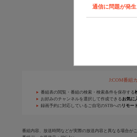
通信に問題が発生しま
J:COM番
番組表の閲覧・番組の検索・検索条件を保存する
お好みのチャンネルを選択して作成できる
お気に
録画予約に対応しているご自宅のSTBへの
リモー
番組内容、放送時間などが実際の放送内容と異なる場合が