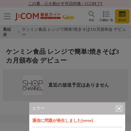
この夏、心を動かす作品特集 | J:COM TV
検索
CS番組一覧
番組表
番組
ケンミン食品 レンジで簡単!焼きそば3カ月頒布会 デビュ
表
ー
ケンミン食品 レンジで簡単!焼きそば3
カ月頒布会 デビュー
直近の放送予定はありません
エラー
通信に問題が発生しました[error]