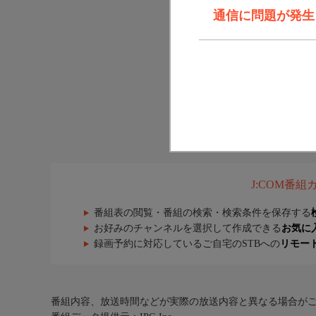
通信に問題が発生しま
J:COM番
番組表の閲覧・番組の検索・検索条件を保存する
お好みのチャンネルを選択して作成できる
お気に
録画予約に対応しているご自宅のSTBへの
リモー
番組内容、放送時間などが実際の放送内容と異なる場合が