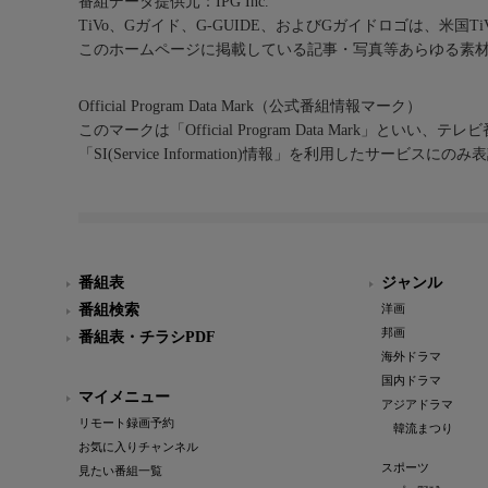
番組データ提供元：IPG Inc.
TiVo、Gガイド、G-GUIDE、およびGガイドロゴは、米国T
このホームページに掲載している記事・写真等あらゆる素
Official Program Data Mark（公式番組情報マーク）
このマークは「Official Program Data Mark」といい
「SI(Service Information)情報」を利用したサービ
番組表
ジャンル
番組検索
洋画
邦画
番組表・チラシPDF
海外ドラマ
国内ドラマ
マイメニュー
アジアドラマ
リモート録画予約
韓流まつり
お気に入りチャンネル
スポーツ
見たい番組一覧