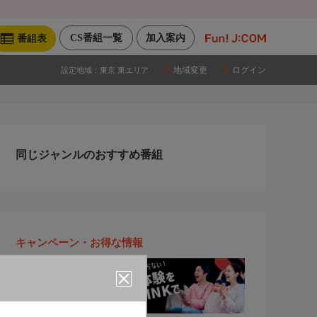
CS番組一覧
加入案内
番組表
地域変更
ログイン
設定地域：
東京 東エリア
同じジャンルのおすすめ番組
キャンペーン・お得な情報