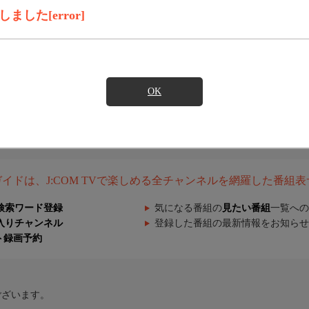
した[error]
OK
組ガイドは、J:COM TVで楽しめる全チャンネルを網羅した番組
検索ワード登録
気になる番組の
見たい番組
一覧への
入りチャンネル
登録した番組の最新情報をお知らせ
ト録画予約
ございます。