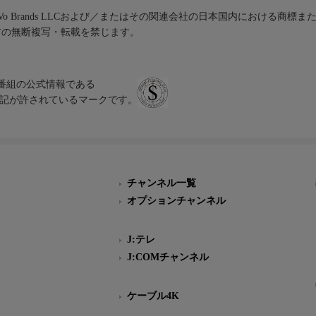
iVo Brands LLCおよび／またはその関連会社の日本国内における商標
材の無断複写・転載を禁じます。
、テレビ番組の公式情報である
スにのみ表記が許されているマークです。
チャンネル一覧
オプションチャンネル
J:テレ
J:COMチャンネル
ケーブル4K