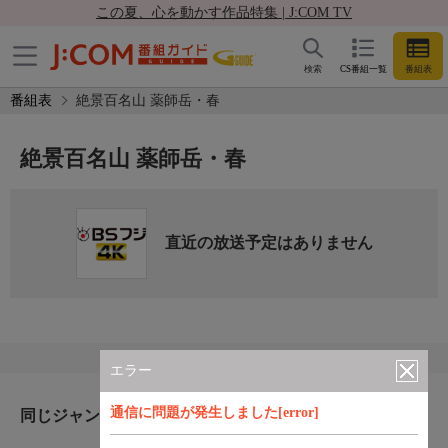
この夏、心を動かす作品特集 | J:COM TV
検索
CS番組一覧
番組表
番組表
絶景百名山 薬師岳・春
絶景百名山 薬師岳・春
直近の放送予定はありません
エラー
通信に問題が発生しました[error]
同じジャンルのおすすめ番組