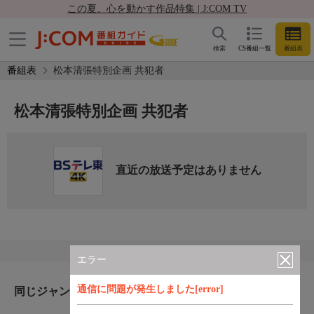
この夏、心を動かす作品特集 | J:COM TV
検索
CS番組一覧
番組表
番組表
松本清張特別企画 共犯者
松本清張特別企画 共犯者
直近の放送予定はありません
エラー
通信に問題が発生しました[error]
同じジャンルのおすすめ番組