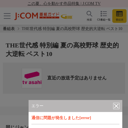
この夏、心を動かす作品特集 | J:COM TV
検索
CS番組一覧
番組表
番組表
THE世代感 特別編 夏の高校野球 歴史的大逆転 ベスト10
THE世代感 特別編 夏の高校野球 歴史的
大逆転 ベスト10
直近の放送予定はありません
エラー
通信に問題が発生しました[error]
同じジャンルのおすすめ番組