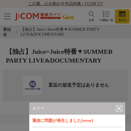
この夏、心を動かす作品特集 | J:COM TV
検索
CS番組一覧
番組表
番組
【独占】Juice=Juice特番▼SUMMER PARTY
LIVE&DOCUMENTARY
表
【独占】Juice=Juice特番▼SUMMER
PARTY LIVE&DOCUMENTARY
直近の放送予定はありません
エラー
通信に問題が発生しました[error]