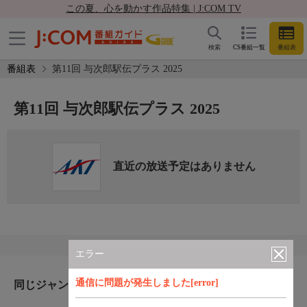
この夏、心を動かす作品特集 | J:COM TV
検索
CS番組一覧
番組表
番組表
第11回 与次郎駅伝プラス 2025
第11回 与次郎駅伝プラス 2025
直近の放送予定はありません
エラー
通信に問題が発生しました[error]
同じジャンルのおすすめ番組