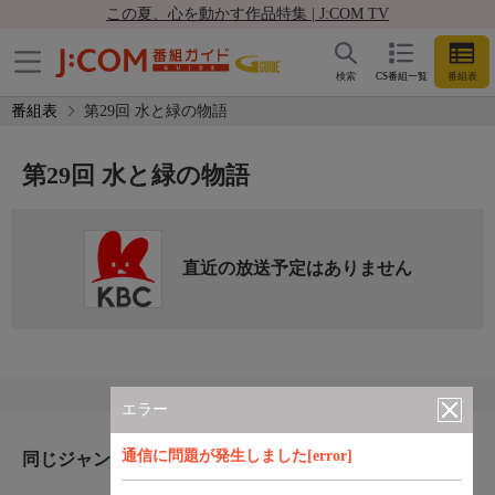
この夏、心を動かす作品特集 | J:COM TV
検索
CS番組一覧
番組表
番組表
第29回 水と緑の物語
第29回 水と緑の物語
直近の放送予定はありません
エラー
通信に問題が発生しました[error]
同じジャンルのおすすめ番組