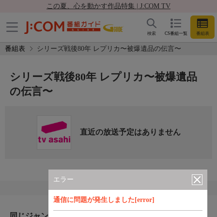
この夏、心を動かす作品特集 | J:COM TV
検索
CS番組一覧
番組表
番組表
シリーズ戦後80年 レプリカ〜被爆遺品の伝言〜
シリーズ戦後80年 レプリカ〜被爆遺品
の伝言〜
直近の放送予定はありません
エラー
通信に問題が発生しました[error]
同じジャンルのおすすめ番組