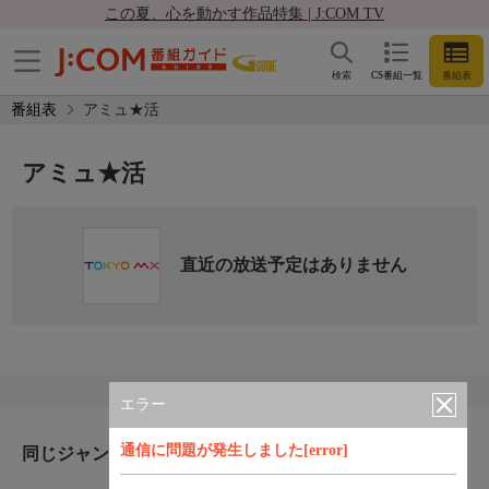
この夏、心を動かす作品特集 | J:COM TV
検索
CS番組一覧
番組表
番組表
アミュ★活
アミュ★活
直近の放送予定はありません
エラー
通信に問題が発生しました[error]
同じジャンルのおすすめ番組