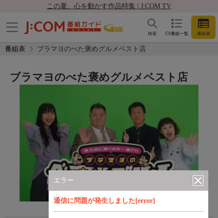
この夏、心を動かす作品特集 | J:COM TV
検索
CS番組一覧
番組表
番組表
ブラマヨのべた褒めグルメベスト店
ブラマヨのべた褒めグルメベスト店
エラー
通信に問題が発生しました[error]