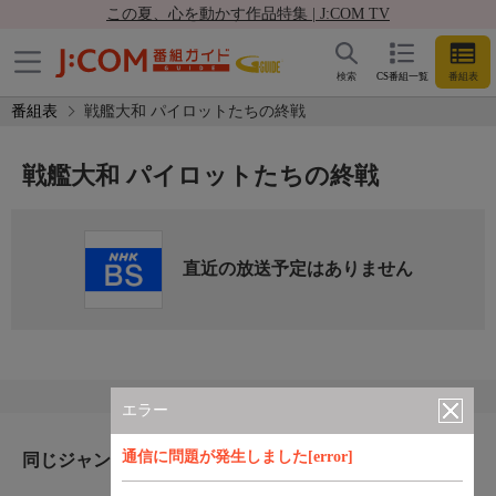
この夏、心を動かす作品特集 | J:COM TV
検索
CS番組一覧
番組表
番組表
戦艦大和 パイロットたちの終戦
戦艦大和 パイロットたちの終戦
直近の放送予定はありません
エラー
通信に問題が発生しました[error]
同じジャンルのおすすめ番組