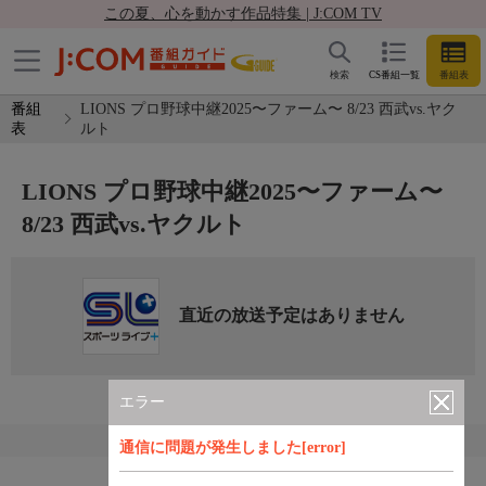
この夏、心を動かす作品特集 | J:COM TV
検索
CS番組一覧
番組表
番組
LIONS プロ野球中継2025〜ファーム〜 8/23 西武vs.ヤク
表
ルト
LIONS プロ野球中継2025〜ファーム〜
8/23 西武vs.ヤクルト
直近の放送予定はありません
エラー
通信に問題が発生しました[error]