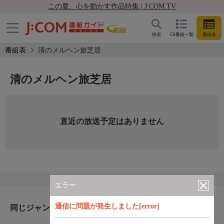
この夏、心を動かす作品特集 | J:COM TV
検索
CS番組一覧
番組表
番組表
清のメルヘン旅芝居
清のメルヘン旅芝居
直近の放送予定はありません
エラー
通信に問題が発生しました[error]
同じジャンルのおすすめ番組