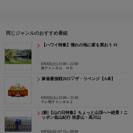
同じジャンルのおすすめ番組
【ハワイ特集】憧れの地に家を買おう #1
8月8日(土) 21:00～22:00
旅チャンネル ＨＤ
麻雀最強戦2025▽ザ・リベンジ【A卓】
8月8日(土) 22:00～23:40
テレ朝チャンネル２
[新]【山の日特集】ちょっと山頂へ〜絶景！ニ
ッポン低山紀行 弥彦山・高川山
8月9日(日) 07:15～09:00