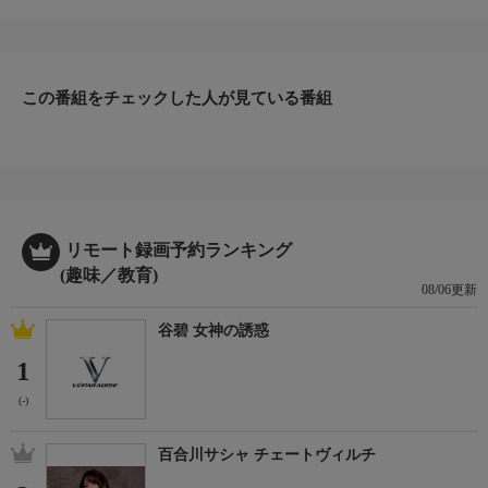
の思いに応えるべく発足された『椰子の木釣査隊』！今回は、東
京都神津島のロックショアゲームを釣査！
新進気鋭のショアファイター・吉田匠が、ロックショアの聖
地・神津島へ。季節は5月の中旬。数々の大物が乱舞する、神津
島のポテンシャルを垣間見ることとなる。
この番組をチェックした人が見ている番組
＊出演者：吉田 匠＊初回放送：2025/8/10
リモート録画予約ランキング
(趣味／教育)
08/06更新
谷碧 女神の誘惑
1
(-)
百合川サシャ チェートヴィルチ