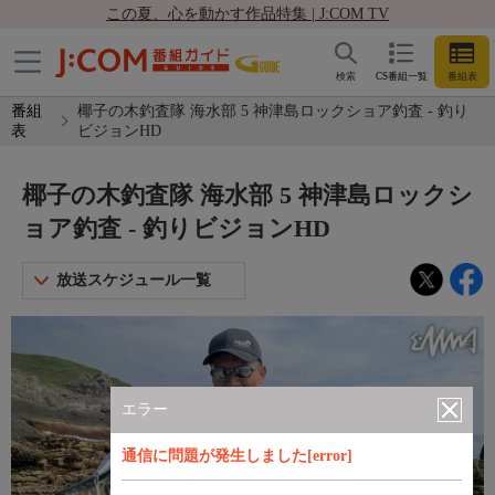
この夏、心を動かす作品特集 | J:COM TV
検索
CS番組一覧
番組表
番組
椰子の木釣査隊 海水部 5 神津島ロックショア釣査 - 釣り
表
ビジョンHD
椰子の木釣査隊 海水部 5 神津島ロックシ
ョア釣査 - 釣りビジョンHD
放送スケジュール一覧
エラー
通信に問題が発生しました[error]