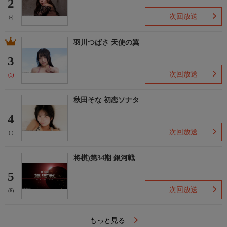
2
次回放送
(-)
羽川つばさ 天使の翼
3
次回放送
(1)
秋田そな 初恋ソナタ
4
次回放送
(-)
将棋)第34期 銀河戦
5
次回放送
(6)
もっと見る