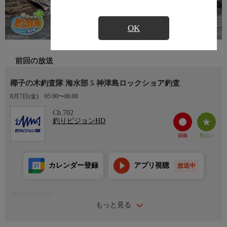
OK
前回の放送
椰子の木釣査隊 海水部 5 神津島ロックショア釣査
8月7日(金)
05:00〜06:00
Ch.702
釣りビジョンHD
カレンダー登録
アプリ視聴
放送中
番組詳細内容
もっと見る
詳細
どこに行けば釣れるのか、どうすれば釣れるのか、そんな釣り人