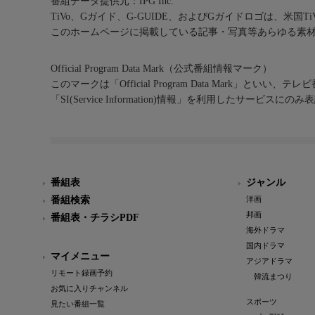
番組データ提供元：IPG Inc.
TiVo、Gガイド、G-GUIDE、およびGガイドロゴは、米国T
このホームページに掲載している記事・写真等あらゆる素
Official Program Data Mark（公式番組情報マーク）
このマークは「Official Program Data Mark」といい
「SI(Service Information)情報」を利用したサービ
番組表
ジャンル
番組検索
洋画
邦画
番組表・チラシPDF
海外ドラマ
国内ドラマ
マイメニュー
アジアドラマ
リモート録画予約
韓流まつり
お気に入りチャンネル
スポーツ
見たい番組一覧