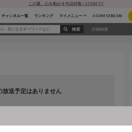
この夏、心を動かす作品特集 | J:COM TV
チャンネル一覧
ランキング
マイメニュー
J:COM STREAM
詳細検索
の放送予定はありません