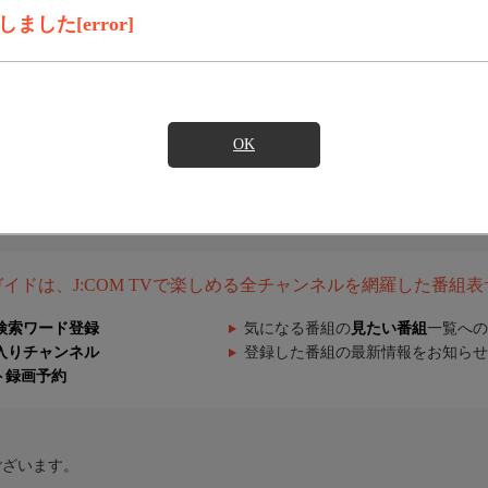
した[error]
OK
組ガイドは、J:COM TVで楽しめる全チャンネルを網羅した番組
検索ワード登録
気になる番組の
見たい番組
一覧への
入りチャンネル
登録した番組の最新情報をお知らせ
ト録画予約
ございます。