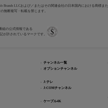
iVo Brands LLCおよび／またはその関連会社の日本国内における商標
材の無断複写・転載を禁じます。
、テレビ番組の公式情報である
スにのみ表記が許されているマークです。
チャンネル一覧
オプションチャンネル
J:テレ
J:COMチャンネル
ケーブル4K