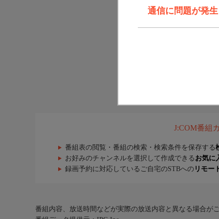
通信に問題が発生しま
J:COM番
番組表の閲覧・番組の検索・検索条件を保存する
お好みのチャンネルを選択して作成できる
お気に
録画予約に対応しているご自宅のSTBへの
リモー
番組内容、放送時間などが実際の放送内容と異なる場合が