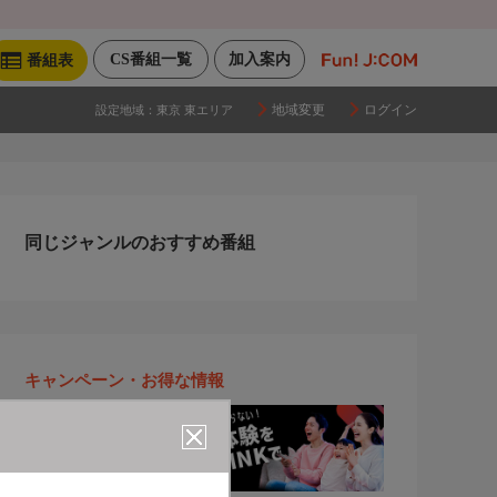
CS番組一覧
加入案内
番組表
地域変更
ログイン
設定地域：
東京 東エリア
同じジャンルのおすすめ番組
キャンペーン・お得な情報