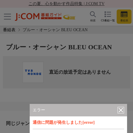
この夏、心を動かす作品特集 | J:COM TV
検索
CS番組一覧
番組表
番組表
ブルー・オーシャン BLEU OCEAN
ブルー・オーシャン BLEU OCEAN
直近の放送予定はありません
エラー
通信に問題が発生しました[error]
同じジャンルのおすすめ番組