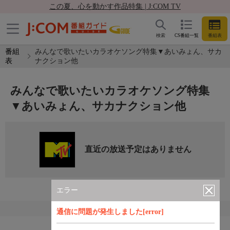
この夏、心を動かす作品特集 | J:COM TV
検索
CS番組一覧
番組表
番組
みんなで歌いたいカラオケソング特集▼あいみょん、サカ
表
ナクション他
みんなで歌いたいカラオケソング特集
▼あいみょん、サカナクション他
直近の放送予定はありません
エラー
通信に問題が発生しました[error]