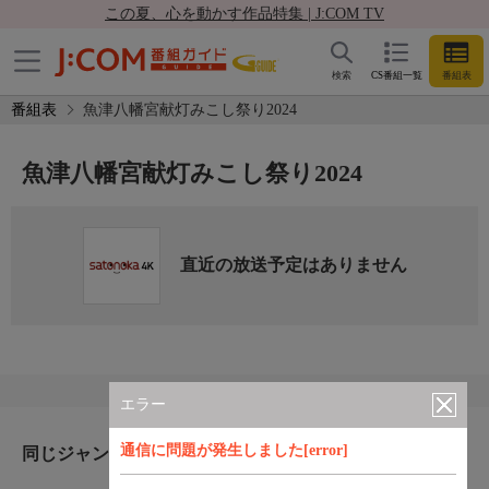
この夏、心を動かす作品特集 | J:COM TV
検索
CS番組一覧
番組表
番組表
魚津八幡宮献灯みこし祭り2024
魚津八幡宮献灯みこし祭り2024
直近の放送予定はありません
エラー
通信に問題が発生しました[error]
同じジャンルのおすすめ番組