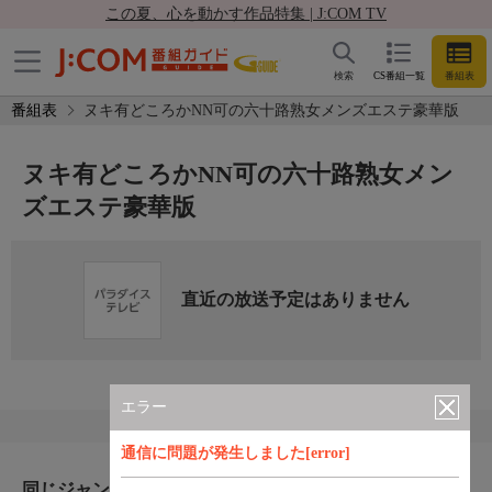
この夏、心を動かす作品特集 | J:COM TV
検索
CS番組一覧
番組表
番組表
ヌキ有どころかNN可の六十路熟女メンズエステ豪華版
ヌキ有どころかNN可の六十路熟女メン
ズエステ豪華版
直近の放送予定はありません
エラー
通信に問題が発生しました[error]
同じジャンルのおすすめ番組