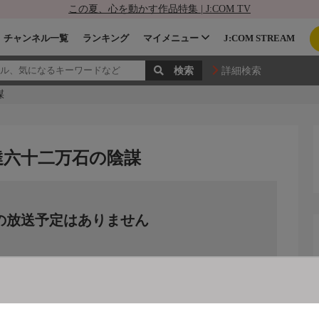
この夏、心を動かす作品特集 | J:COM TV
チャンネル一覧
ランキング
マイメニュー
J:COM STREAM
詳細検索
謀
達六十二万石の陰謀
の放送予定はありません