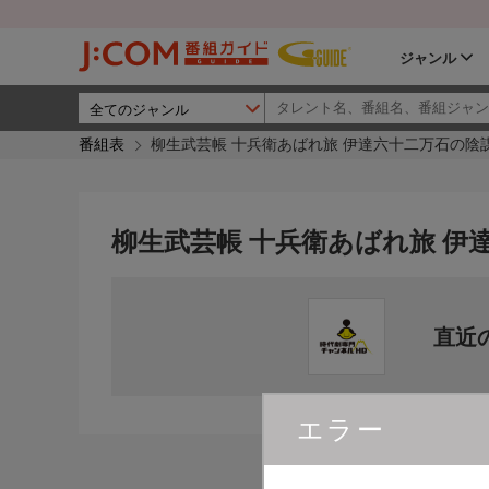
ジャンル
番組表
柳生武芸帳 十兵衛あばれ旅 伊達六十二万石の陰
柳生武芸帳 十兵衛あばれ旅 伊
直近
エラー