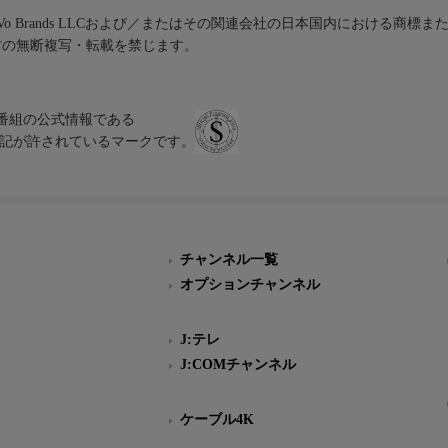
iVo Brands LLCおよび／またはその関連会社の日本国内における商標
材の無断複写・転載を禁じます。
、テレビ番組の公式情報である
スにのみ表記が許されているマークです。
チャンネル一覧
オプションチャンネル
J:テレ
J:COMチャンネル
ケーブル4K