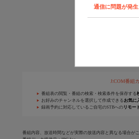
通信に問題が発生しま
J:COM番
番組表の閲覧・番組の検索・検索条件を保存する
お好みのチャンネルを選択して作成できる
お気に
録画予約に対応しているご自宅のSTBへの
リモー
番組内容、放送時間などが実際の放送内容と異なる場合が