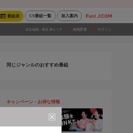
CS番組一覧
加入案内
番組表
地域変更
ログイン
設定地域：
東京 東エリア
同じジャンルのおすすめ番組
キャンペーン・お得な情報