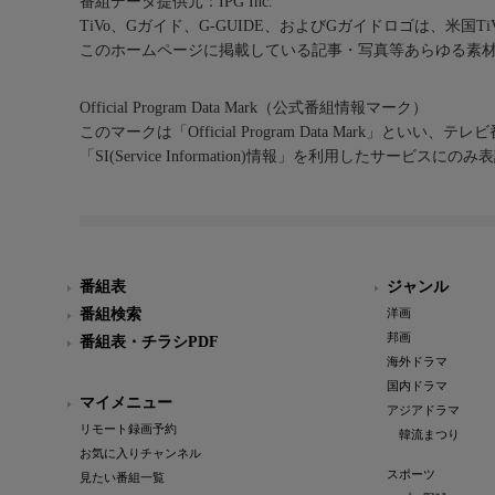
番組データ提供元：IPG Inc.
TiVo、Gガイド、G-GUIDE、およびGガイドロゴは、米国T
このホームページに掲載している記事・写真等あらゆる素
Official Program Data Mark（公式番組情報マーク）
このマークは「Official Program Data Mark」といい
「SI(Service Information)情報」を利用したサービ
番組表
ジャンル
番組検索
洋画
邦画
番組表・チラシPDF
海外ドラマ
国内ドラマ
マイメニュー
アジアドラマ
リモート録画予約
韓流まつり
お気に入りチャンネル
スポーツ
見たい番組一覧