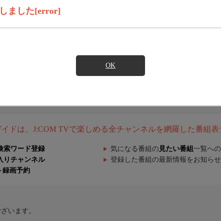
した[error]
OK
組ガイドは、J:COM TVで楽しめる全チャンネルを網羅した番組
検索ワード登録
気になる番組の
見たい番組
一覧への
入りチャンネル
登録した番組の最新情報をお知らせ
ト録画予約
ございます。