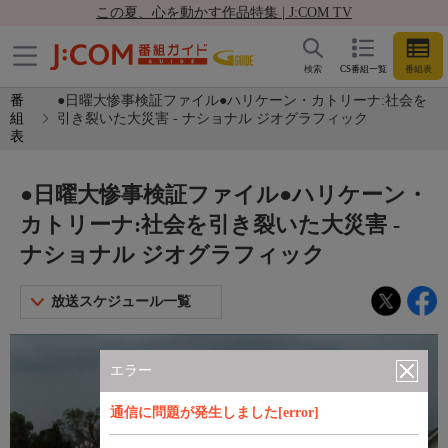
この夏、心を動かす作品特集 | J:COM TV
検索
CS番組一覧
番組表
番
●日曜大惨事検証ファイル●ハリケーン・カトリーナ:社会を
組
引き裂いた大災害 - ナショナル ジオグラフィック
表
●日曜大惨事検証ファイル●ハリケーン・
カトリーナ:社会を引き裂いた大災害 -
ナショナル ジオグラフィック
放送スケジュール一覧
エラー
通信に問題が発生しました[error]