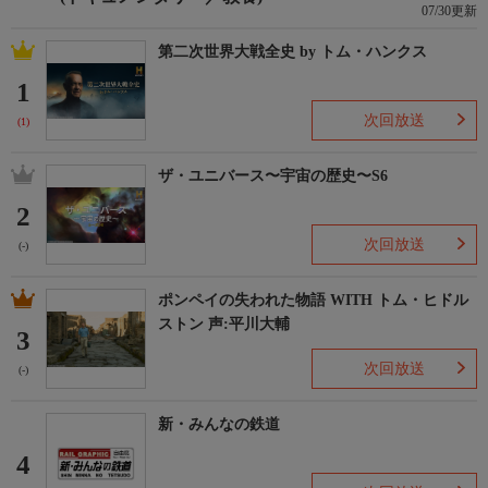
07/30更新
第二次世界大戦全史 by トム・ハンクス
1
次回放送
(1)
ザ・ユニバース〜宇宙の歴史〜S6
2
次回放送
(-)
ポンペイの失われた物語 WITH トム・ヒドル
ストン 声:平川大輔
3
次回放送
(-)
新・みんなの鉄道
4