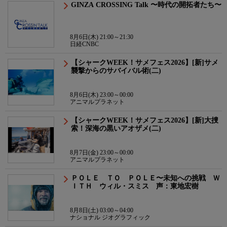
GINZA CROSSING Talk 〜時代の開拓者たち〜
8月6日(木) 21:00～21:30
日経CNBC
【シャークWEEK！サメフェス2026】[新]サメ
襲撃からのサバイバル術(二)
8月6日(木) 23:00～00:00
アニマルプラネット
【シャークWEEK！サメフェス2026】[新]大捜
索！深海の黒いアオザメ(二)
8月7日(金) 23:00～00:00
アニマルプラネット
ＰＯＬＥ ＴＯ ＰＯＬＥ〜未知への挑戦 Ｗ
ＩＴＨ ウィル・スミス 声：東地宏樹
8月8日(土) 03:00～04:00
ナショナル ジオグラフィック