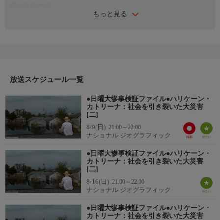
番組詳細内容
もっと見る
▼番組概要
ハリケーン・カトリーナとその爪痕を克明に記録した５部構成の
シリーズ。ニューオーリンズを襲った嵐の前後、混沌の渦が街を
のみ込む。当時の映像、住民、救助隊員、そして当局関係者によ
る克明な証言を通して、ある自然災害が国家的な悲劇へと発展し
ていく過程を描く。
放送スケジュール一覧
▼エピソード内容
真夏のニューオーリンズ。いつもの活気に満ちた街に、ハリケー
●日曜大惨事検証ファイル●ハリケーン・
ン・カトリーナの影が迫る。カテゴリー５の勢力の直進コース上
カトリーナ：社会を引き裂いた大災害
に位置するこの街は、厳しい現実を突きつけられる。避難命令が
[二]
遅れたせいで、多くの人が街に閉じ込められ、猛威を振るう嵐に
8/9(日)
21:00～22:00
ナショナル ジオグラフィック
備えざるを得なくなる。大災害に備え、どう立ち向かったのか。
住民たちが凄まじい体験を初めて語る。
●日曜大惨事検証ファイル●ハリケーン・
カトリーナ：社会を引き裂いた大災害
[二]
8/16(日)
21:00～22:00
ナショナル ジオグラフィック
●日曜大惨事検証ファイル●ハリケーン・
カトリーナ：社会を引き裂いた大災害