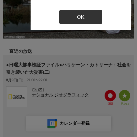
OK
直近の放送
●日曜大惨事検証ファイル●ハリケーン・カトリーナ：社会を
引き裂いた大災害[二]
8月9日(日)
21:00〜22:00
Ch.651
ナショナル ジオグラフィック
カレンダー登録