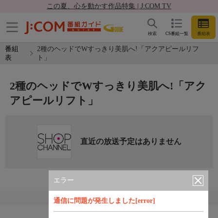
この夏、心を動かす作品特集 | J:COM TV
検索
CS番組一覧
番組表
番組
2種のヘッドでWすっきり美肌へ!「アクアピールリフ
表
ト」
2種のヘッドでWすっきり美肌へ!「アク
アピールリフト」
直近の放送予定はありません
エラー
通信に問題が発生しました[error]