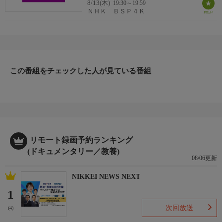
8/13(木)
19:30～19:59
ＮＨＫ ＢＳＰ４Ｋ
監督・演出
音楽
この番組をチェックした人が見ている番組
制作
（自由記述）
リモート録画予約ランキング
キーワード１
(ドキュメンタリー／教養)
08/06更新
NIKKEI NEWS NEXT
キーワード２
1
次回放送
(4)