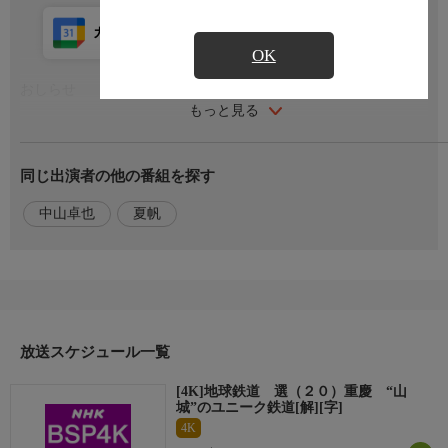
カレンダー登録
アプリ視聴
放送前
OK
おしらせ
もっと見る
番組内容
同じ出演者の他の番組を探す
人口３２００万、大都市・重慶の異名は「山城」。街に小規模な
がら急峻な山脈がいくつも走る。山と山をつなぐロープウェイは
中山卓也
夏帆
世界的大河・長江をまたぐ！山裾を沿うように走るモノレールは
高層ビルに突入！？山腹に発達した繁華街，運搬の主力は人
力！？そんな肉体労働者の好みにあったグルメが激辛の重慶火鍋
だった！？そして山岳ケーブルカーは市民の汗と結晶の賜物。大
都市のユニーク鉄道・秘話に迫る異色の鉄道旅。
放送スケジュール一覧
出演者
【出演】中山卓也，【語り】夏帆
[4K]地球鉄道 選（２０）重慶 “山
城”のユニーク鉄道[解][字]
原作・脚本
4K