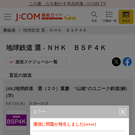
この夏、心を動かす作品特集 | J:COM TV
検索
CS番組一覧
番組表
番組表
地球鉄道 選 - ＮＨＫ ＢＳＰ４Ｋ
地球鉄道 選 - ＮＨＫ ＢＳＰ４Ｋ
放送スケジュール一覧
直近の放送
[4K]地球鉄道 選（２０）重慶 “山城”のユニーク鉄道[解]
[字]
8月13日(木)
19:30〜19:59
エラー
Ch.101
ＮＨＫ ＢＳＰ４Ｋ
通信に問題が発生しました[error]