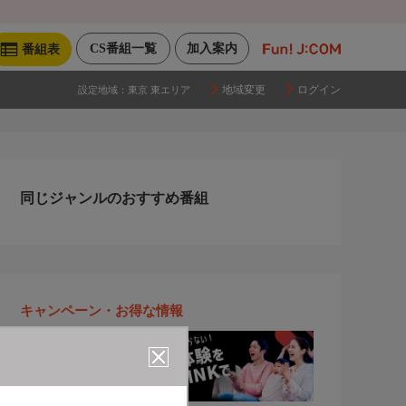
CS番組一覧
加入案内
番組表
地域変更
ログイン
設定地域：
東京 東エリア
同じジャンルのおすすめ番組
キャンペーン・お得な情報