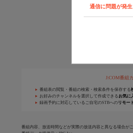
通信に問題が発生しま
J:COM番
番組表の閲覧・番組の検索・検索条件を保存する
お好みのチャンネルを選択して作成できる
お気に
録画予約に対応しているご自宅のSTBへの
リモー
番組内容、放送時間などが実際の放送内容と異なる場合が