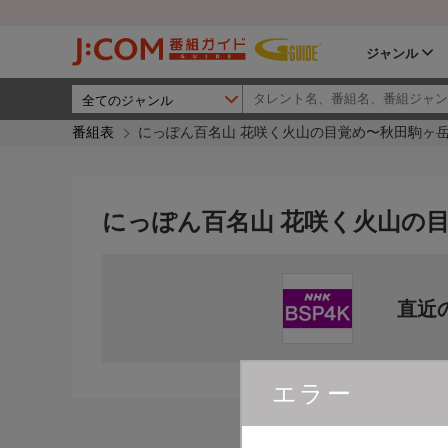
ジャンル
番組表
にっぽん百名山 花咲く火山の目覚め〜秋田駒ヶ
にっぽん百名山 花咲く火山の
直近
エラー