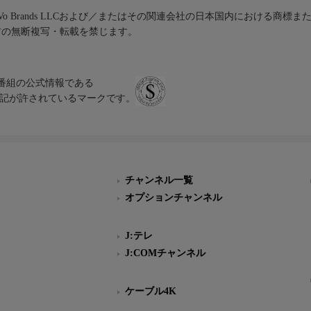
iVo Brands LLCおよび／またはその関連会社の日本国内における商標
材の無断複写・転載を禁じます。
、テレビ番組の公式情報である
スにのみ表記が許されているマークです。
チャンネル一覧
オプションチャンネル
J:テレ
J:COMチャンネル
ケーブル4K