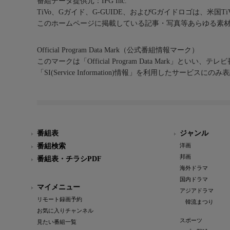
番組データ提供元：IPG Inc.
TiVo、Gガイド、G-GUIDE、およびGガイドロゴは、米国T
このホームページに掲載している記事・写真等あらゆる素
Official Program Data Mark（公式番組情報マーク）
このマークは「Official Program Data Mark」といい
「SI(Service Information)情報」を利用したサービ
番組表
ジャンル
番組検索
洋画
邦画
番組表・チラシPDF
海外ドラマ
国内ドラマ
マイメニュー
アジアドラマ
リモート録画予約
韓流まつり
お気に入りチャンネル
スポーツ
見たい番組一覧