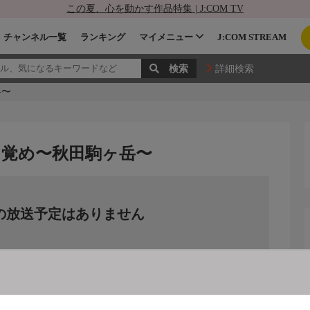
この夏、心を動かす作品特集 | J:COM TV
チャンネル一覧
ランキング
マイメニュー
J:COM STREAM
詳細検索
岳〜
目覚め〜秋田駒ヶ岳〜
の放送予定はありません