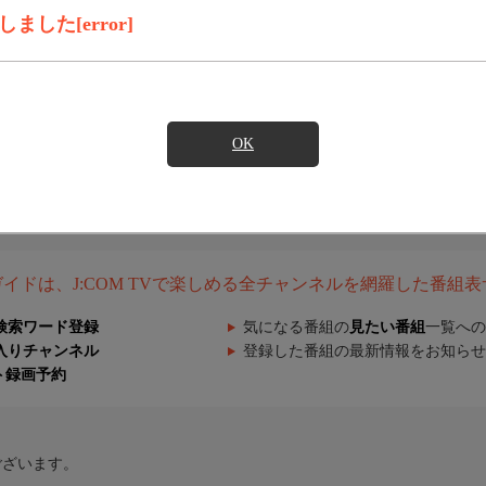
した[error]
OK
組ガイドは、J:COM TVで楽しめる全チャンネルを網羅した番組
検索ワード登録
気になる番組の
見たい番組
一覧への
入りチャンネル
登録した番組の最新情報をお知らせ
ト録画予約
ございます。