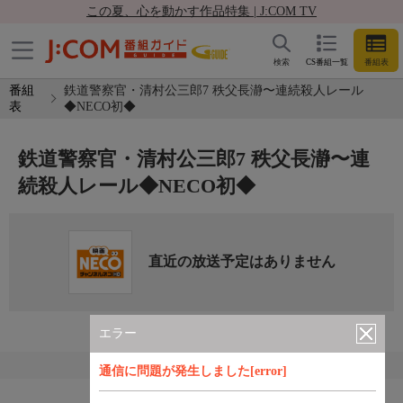
この夏、心を動かす作品特集 | J:COM TV
検索
CS番組一覧
番組表
番組
鉄道警察官・清村公三郎7 秩父長瀞〜連続殺人レール
表
◆NECO初◆
鉄道警察官・清村公三郎7 秩父長瀞〜連
続殺人レール◆NECO初◆
直近の放送予定はありません
エラー
通信に問題が発生しました[error]